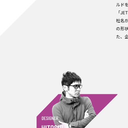
ルドを
「JE
社名
の形
た、