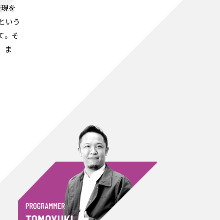
表現を
」という
て。そ
。ま